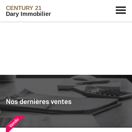
CENTURY 21
Dary Immobilier
Agence immobilière
Vendre
Nos dernières ventes
Nos derniers biens vendus près de
Nos dernières ventes
chez vous
Vendu